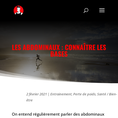
LES ABDOMINAUX : CONNAÎTRE LES
BASES
2 février 2021
|
Entrainement
,
Perte de poids
,
Santé / Bien-
être
On entend régulièrement parler des abdominaux