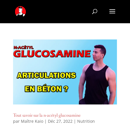
Tout savoir sur la n-acétyl glucosamine
par
Maître Kaio
|
Déc 27, 2022
|
Nutrition