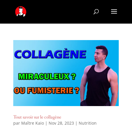
Tout savoir sur le collagène
par
Maître Kaio
|
Nov 28, 2023
|
Nutrition