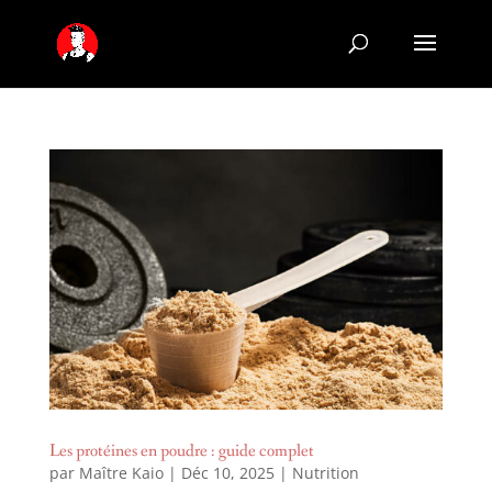
Les protéines en poudre : guide complet
par
Maître Kaio
|
Déc 10, 2025
|
Nutrition